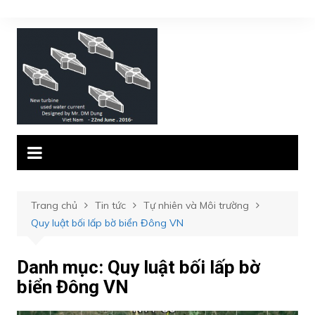
Chuyển
đến
phần
nội
dung
Trang chủ
Tin tức
Tự nhiên và Môi trường
Quy luật bối lấp bờ biển Đông VN
Danh mục:
Quy luật bối lấp bờ
biển Đông VN