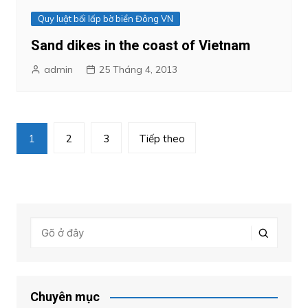
Quy luật bối lấp bờ biển Đông VN
Sand dikes in the coast of Vietnam
admin
25 Tháng 4, 2013
Phân
1
2
3
Tiếp theo
trang
bài
viết
Chuyên mục