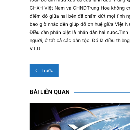
CHXH Việt Nam và CHNDTrung Hoa không còn là 
điểm đó giữa hai bên đã chấm dứt mọi tình n
bao giờ nhắc đến giúp đỡ ơn huệ giữa Việt 
Điều cần phân biệt là nhân dân hai nước.Tình
người, ở tất cả các dân tộc. Đó là điều thi
V.T.D
Điều
Trước
hướng
bài
BÀI LIÊN QUAN
viết