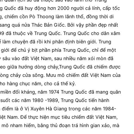
ung Quốc đã huy động hơn 2000 người cả lính, cấp tốc
 chiếm cồn Pò Thoong làm lãnh thổ, đồng thời di
sang quá nửa Thác Bản Giốc. Bởi vậy phần đẹp nhất
1999 đã thuộc về Trung Quốc. Trung Quốc cho dân xâm
àm chuyện đã rồi khi phân định biên giới. Trung
́i để chủ ý bịt phần phía Trung Quốc, chỉ để một
y sâu vào đất Việt Nam, sau nhiều năm xói mòn đã
theo giữa hướng dòng chảy,Trung Quốc đã chiếm được
heo dòng chảy cửa sông. Mưu mô chiếm đất Việt Nam của
o hàng chục năm, cho cả thế kỷ.
ai miền đối kháng, năm 1974 Trung Quốc đã mang quân
 suốt các năm 1980 -1989, Trung Quốc tiến hành
h điểm là ở Vị Xuyên Hà Giang trong các năm 1984-
ệt Nam. Để thực hiện mục tiêu chiếm đất Việt Nam,
mô nham hiểm, bằng thủ đoạn trá hình gian xảo, mà