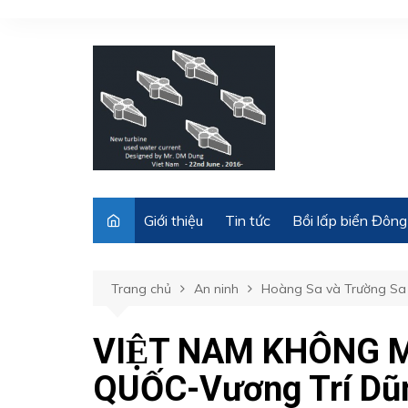
Chuyển
đến
phần
nội
dung
Giới thiệu
Tin tức
Bồi lấp biển Đông
Trang chủ
An ninh
Hoàng Sa và Trường Sa
VIỆT NAM KHÔNG
QUỐC-Vương Trí Dũ