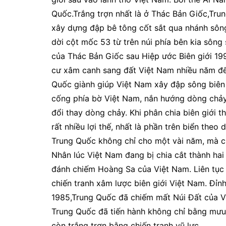
Quốc.Trắng trợn nhất là ở Thác Bản Giốc,Tr
xây dựng đập bê tông cốt sắt qua nhánh sông,
dời cột mốc 53 từ trên núi phía bên kia sông 
của Thác Bản Giốc sau Hiệp ước Biên giới 
cư xâm canh sang đất Việt Nam nhiều năm để l
Quốc giành giúp Việt Nam xây đập sông biên giơ
cống phía bờ Việt Nam, nắn hướng dòng chả
đổi thay dòng chảy. Khi phân chia biên giới 
rất nhiều lợi thế, nhất là phần trên biển t
Trung Quốc không chỉ cho một vài năm, mà ch
Nhân lúc Việt Nam đang bị chia cắt thành h
đánh chiếm Hoàng Sa của Việt Nam. Liên tục
chiến tranh xâm lược biên giới Việt Nam. Đỉn
1985,Trung Quốc đã chiếm mất Núi Đất của Vi
Trung Quốc đã tiến hành không chỉ bằng mưu 
còn trắng trợn bằng chiến tranh vũ lực.