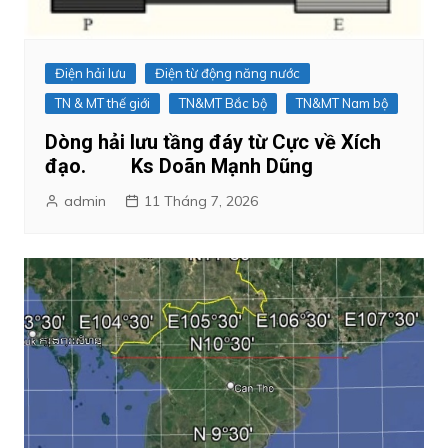
Điện hải lưu
Điện từ động năng nước
TN & MT thế giới
TN&MT Bắc bộ
TN&MT Nam bộ
Dòng hải lưu tầng đáy từ Cực về Xích
đạo. Ks Doãn Mạnh Dũng
admin
11 Tháng 7, 2026