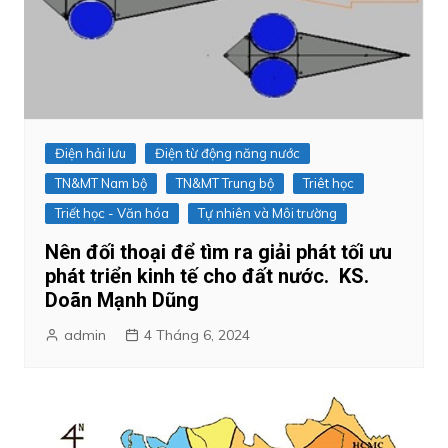
Điện hải lưu
Điện từ động năng nước
TN&MT Nam bộ
TN&MT Trung bộ
Triêt học
Triết học - Văn hóa
Tự nhiên và Môi trường
Nên đối thoại để tìm ra giải phát tối ưu
phát triển kinh tế cho đất nước. KS.
Doãn Mạnh Dũng
admin
4 Tháng 6, 2024