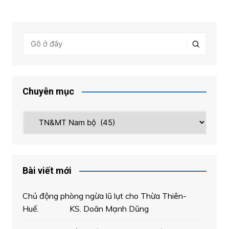
bài
viết
Chuyên mục
Chuyên
mục
Bài viết mới
Chủ động phòng ngừa lũ lụt cho Thừa Thiên-
Huế. KS. Doãn Mạnh Dũng