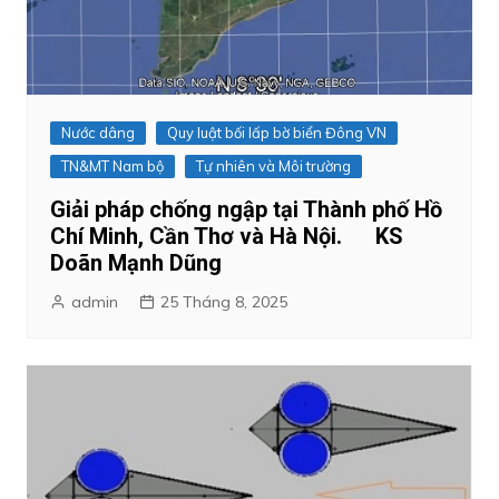
Nước dâng
Quy luật bối lấp bờ biển Đông VN
TN&MT Nam bộ
Tự nhiên và Môi trường
Giải pháp chống ngập tại Thành phố Hồ
Chí Minh, Cần Thơ và Hà Nội. KS
Doãn Mạnh Dũng
admin
25 Tháng 8, 2025