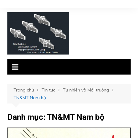
Chuyển
đến
phần
nội
dung
Trang chủ
Tin tức
Tự nhiên và Môi trường
TN&MT Nam bộ
Danh mục:
TN&MT Nam bộ