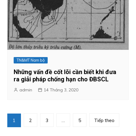
TN&MT Nam bộ
Những vấn đề cốt lõi cần biết khi đưa
ra giải pháp chống hạn cho ĐBSCL
admin
14 Tháng 3, 2020
Phân
1
2
3
…
5
Tiếp theo
trang