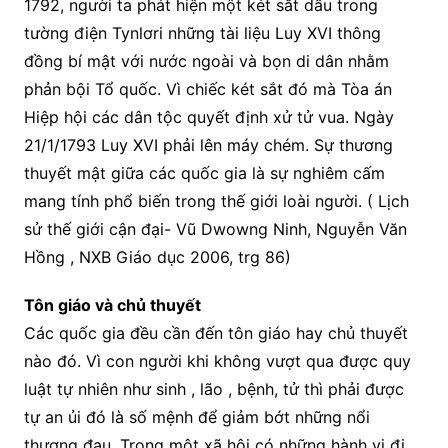
1792, người ta phát hiện một két sắt dấu trong
tường điện Tynlơri những tài liệu Luy XVI thông
đồng bí mật với nước ngoài và bọn di dân nhằm
phản bội Tổ quốc. Vì chiếc két sắt đó mà Tòa án
Hiệp hội các dân tộc quyết định xử tử vua. Ngày
21/1/1793 Luy XVI phải lên máy chém. Sự thương
thuyết mật giữa các quốc gia là sự nghiêm cấm
mang tính phổ biến trong thế giới loài người. ( Lịch
sử thế giới cận đại- Vũ Dwowng Ninh, Nguyễn Văn
Hồng , NXB Giáo dục 2006, trg 86)
Tôn giáo và chủ thuyết
Các quốc gia đều cần đến tôn giáo hay chủ thuyết
nào đó. Vì con người khi không vượt qua được quy
luật tự nhiên như sinh , lão , bệnh, tử thì phải được
tự an ủi đó là số mệnh để giảm bớt những nổi
thương đau. Trong một xã hội có những hành vi đi