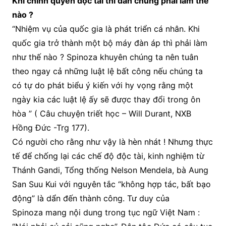
Khi chính quyền độc tài thì dân chúng phải làm thế
nào ?
“Nhiệm vụ của quốc gia là phát triển cá nhân. Khi
quốc gia trở thành một bộ máy đàn áp thì phải làm
như thế nào ? Spinoza khuyên chúng ta nên tuân
theo ngay cả những luật lệ bất công nếu chúng ta
có tự do phát biểu ý kiến với hy vọng rằng một
ngày kia các luật lệ ấy sẽ được thay đổi trong ôn
hòa ” ( Câu chuyện triết học – Will Durant, NXB
Hồng Đức -Trg 177).
Có người cho rằng như vậy là hèn nhát ! Nhưng thực
tế để chống lại các chế độ độc tài, kinh nghiệm từ
Thánh Gandi, Tổng thống Nelson Mendela, bà Aung
San Suu Kui với nguyên tắc “không hợp tác, bất bạo
động” là dẩn đến thành công. Tư duy của
Spinoza mang nội dung trong tục ngữ Việt Nam :