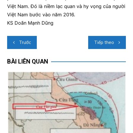
Việt Nam. Đó là niềm lạc quan và hy vọng của người
Việt Nam bước vào năm 2016.
KS Doãn Mạnh Dũng
Điều
Trước
Tiếp theo
hướng
bài
BÀI LIÊN QUAN
viết