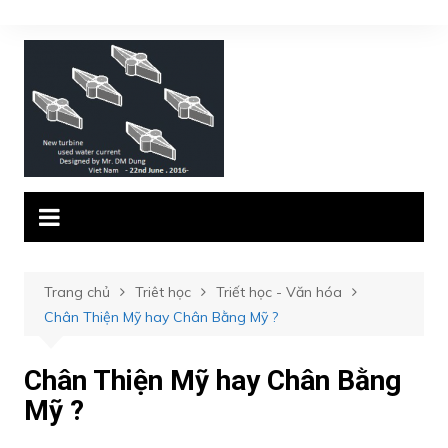
Chuyển
đến
phần
nội
dung
Trang chủ
Triêt học
Triết học - Văn hóa
Chân Thiện Mỹ hay Chân Bằng Mỹ ?
Chân Thiện Mỹ hay Chân Bằng
Mỹ ?