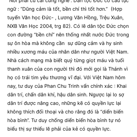
“Nói phải củ cải cũng nghe”. Dân tộc Đức có câu tục
ngữ : “Dũng cảm là tốt, bền chí thì tốt hơn.” (Hợp
tuyển Văn học Đức- , Lương Văn Hồng, Trệu Xuân,
NXB Văn Học 2004, trg 82). Có lẽ dân tộc Đức chọn
con đường “bền chí” nên thống nhất nước Đức trong
sự ôn hòa mà không cần sự dũng cảm và hy sinh
nhiều xương máu của nhân dân như người Việt Nam.
Nhà cách mạng mà biết quý từng giọt máu và tuổi
thanh xuân của con người thì đó mới gọi là Thánh vì
họ có trái tim yêu thương vĩ đại. Với Việt Nam hôm
nay, tư duy của Phan Chu Trinh vẩn chính xác : Khai
dân trí, chấn dân khí, hậu dân sinh. Ngược lại lo sợ
dân trí được nâng cao, những kẽ có quyền lực lại
không thích đối thoại và cho rằng đó là “diển biến
hòa bình”. Tư duy chống diển biến hòa bình tự nó
biểu thị sự thiếu lẽ phải của kẻ có quyền lực.