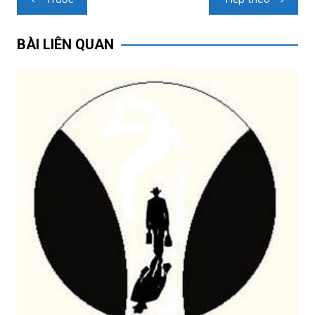
hướng
bài
BÀI LIÊN QUAN
viết