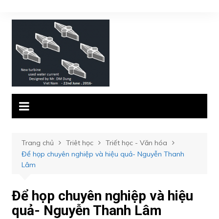
Chuyển
đến
phần
nội
dung
Trang chủ
Triêt học
Triết học - Văn hóa
Để họp chuyên nghiệp và hiệu quả- Nguyễn Thanh
Lâm
Để họp chuyên nghiệp và hiệu
quả- Nguyễn Thanh Lâm