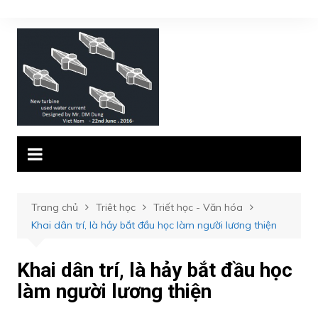
Chuyển
đến
phần
nội
dung
Trang chủ
Triêt học
Triết học - Văn hóa
Khai dân trí, là hảy bắt đầu học làm người lương thiện
Khai dân trí, là hảy bắt đầu học
làm người lương thiện