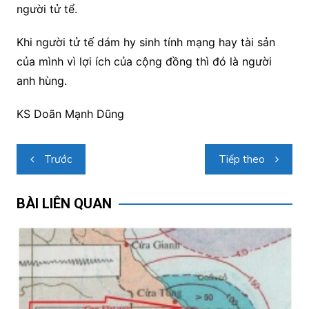
người tử tể.
Khi người tử tế dám hy sinh tính mạng hay tài sản
của mình vì lợi ích của cộng đồng thì đó là người
anh hùng.
KS Doãn Mạnh Dũng
Điều
Trước
Tiếp theo
hướng
bài
BÀI LIÊN QUAN
viết