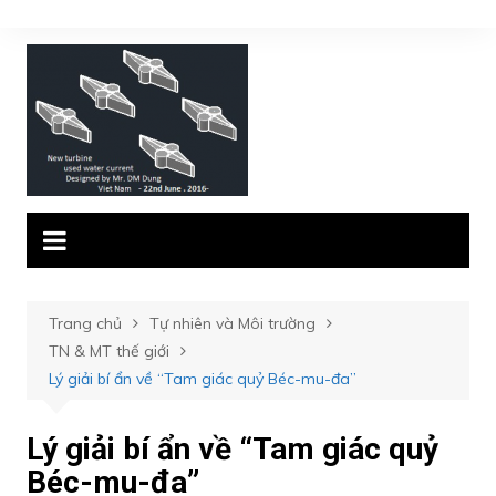
Chuyển
đến
phần
nội
dung
Trang chủ
Tự nhiên và Môi trường
TN & MT thế giới
Lý giải bí ẩn về “Tam giác quỷ Béc-mu-đa”
Lý giải bí ẩn về “Tam giác quỷ
Béc-mu-đa”