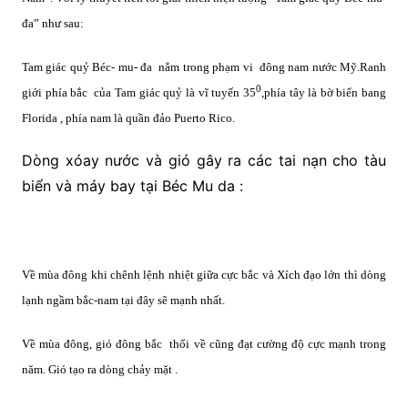
đa” như sau:
Tam giác quỷ Béc- mu- đa
nẳm trong phạm vi
đông nam nước Mỹ.Ranh
0
giới phía bắc
của Tam giác quỷ là vĩ tuyến 35
,phía tây là bờ biển bang
Florida , phía nam là quần đảo Puerto Rico.
Dòng xóay nước và gió gây ra các tai nạn cho tàu
biển và máy bay tại Béc Mu da :
Về mùa đông khi chênh lệnh nhiệt giữa cực bắc và Xích đạo lớn thì dòng
lạnh ngầm bắc-nam tại đây sẽ mạnh nhất.
Về mùa đông, gió đông bắc
thổi về cũng đạt cường độ cực mạnh trong
năm. Gió tạo ra dòng chảy mặt .