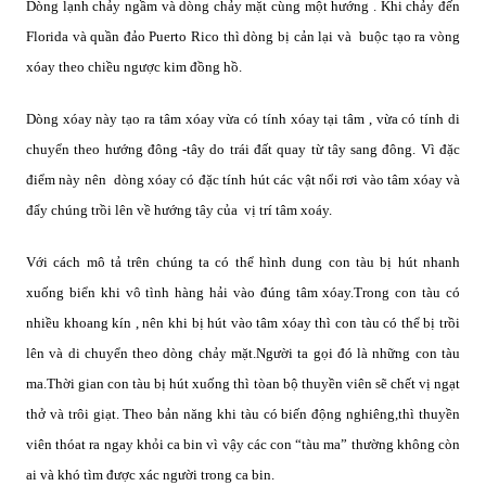
Dòng lạnh chảy ngầm và dòng chảy mặt cùng một hướng . Khi chảy đến
Florida và quần đảo Puerto Rico thì dòng bị cản lại và
buộc tạo ra vòng
xóay theo chiều ngược kim đồng hồ.
Dòng xóay này tạo ra tâm xóay vừa có tính xóay tại tâm , vừa có tính di
chuyển theo hướng đông -tây do trái đất quay từ tây sang đông. Vì đặc
điểm này nên
dòng xóay có đặc tính hút các vật nổi rơi vào tâm xóay và
đẩy chúng trồi lên về hướng tây của
vị trí tâm xoáy.
Với cách mô tả trên chúng ta có thể hình dung con tàu bị hút nhanh
xuống biển khi vô tình hàng hải vào đúng tâm xóay.Trong con tàu có
nhiều khoang kín , nên khi bị hút vào tâm xóay thì con tàu có thể bị trồi
lên và di chuyển theo dòng chảy mặt.Người ta gọi đó là những con tàu
ma.Thời gian con tàu bị hút xuống thì tòan bộ thuyền viên sẽ chết vị ngạt
thở và trôi giạt. Theo bản năng khi tàu có biến động nghiêng,thì thuyền
viên thóat ra ngay khỏi ca bin vì vậy các con “tàu ma” thường không còn
ai và khó tìm được xác người trong ca bin.