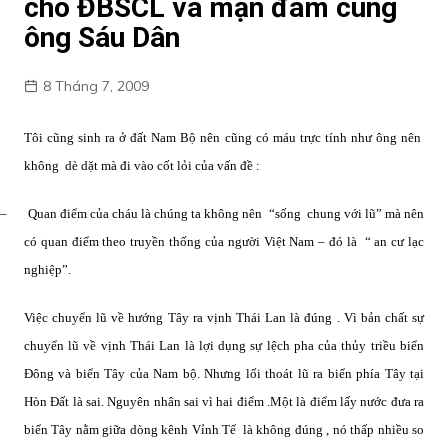
cho ĐBSCL và mạn đàm cùng
ông Sáu Dân
8 Tháng 7, 2009
Tôi cũng sinh ra ở đất Nam Bộ nên cũng có máu trực tính như ông nên
không
dè dặt mà đi vào cốt lỏi của vấn đề :
–
Quan điểm của cháu là chúng ta không nên
“sống
chung với lũ” mà nên
có quan điểm theo truyền thống của người Việt Nam – đó là
“ an cư lạc
nghiệp”.
Việc chuyển lũ về hướng Tây ra vịnh Thái Lan là đúng . Vì bản chất sự
chuyển lũ về vịnh Thái Lan là lợi dụng sự lệch pha của thủy triều biển
Đông và biển Tây của Nam bộ. Nhưng lối thoát lũ ra biển phía Tây tại
Hòn Đất là sai. Nguyên nhân sai vì hai điểm .Một là điểm lấy nước đưa ra
biển Tây nằm giữa dòng kênh Vỉnh Tế
là không đúng , nó thấp nhiều so