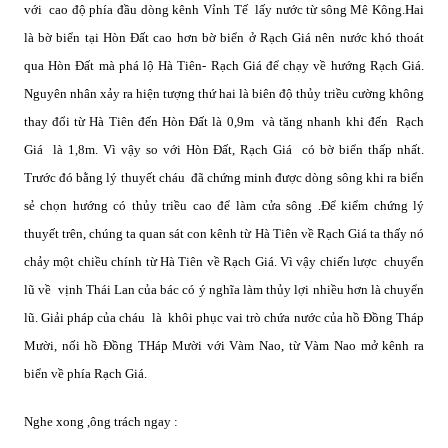
với
cao độ phía đầu dòng kênh Vỉnh Tế
lấy nước từ sông Mê Kông.Hai
là bờ biển tại Hòn Đất cao hơn bờ biển ở Rạch Giá nên nước khó thoát
qua Hòn Đất mà phá lộ Hà Tiên- Rạch Giá để chạy về hướng Rạch Giá.
Nguyên nhân xảy ra hiện tượng thứ hai là biên độ thủy triều cường không
thay đổi từ Hà Tiên đến Hòn Đất là 0,9m
và tăng nhanh khi đến
Rạch
Giá
là 1,8m. Vì vậy so với Hòn Đất, Rạch Giá
có bờ biển thấp nhất.
Trước đó bằng lý thuyết cháu
đã chứng minh được dòng sông khi ra biển
sẻ chọn hướng có thủy triều cao để làm cửa sông .Để kiểm chứng lý
thuyết trên, chúng ta quan sát con kênh từ Hà Tiên về Rạch Giá ta thấy nó
chảy một chiều chính từ Hà Tiên về Rạch Giá. Vì vậy chiến lược
chuyển
lũ về
vịnh Thái Lan của bác có ý nghĩa làm thủy lợi nhiều hơn là chuyển
lũ. Giải pháp của cháu
là
khôi phục vai trò chứa nước của hồ Đồng Tháp
Mười, nối hồ Đồng THáp Mười với Vàm Nao, từ Vàm Nao mở kênh ra
biển về phía Rạch Giá.
Nghe xong ,ông trách ngay :