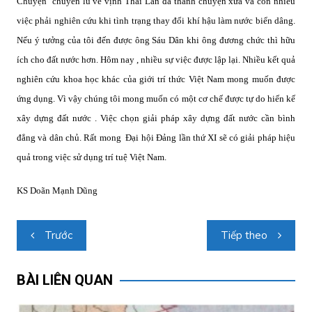
Chuyện
chuyển lũ về vịnh Thái Lan đã thành chuyện xưa và còn nhiều
việc phải nghiên cứu khi tình trạng thay đổi khí hậu làm nước biển dâng.
Nếu ý tưởng của tôi đến được ông Sáu Dân khi ông đương chức thì hữu
ích cho đất nước hơn. Hôm nay , nhiều sự việc được lập lại. Nhiều kết quả
nghiên cứu khoa học khác của giới trí thức Việt Nam mong muốn được
ứng dụng. Vì vậy chúng tôi mong muốn có một cơ chế được tự do hiến kế
xây dựng đất nước . Việc chọn giải pháp xây dựng đất nước cần bình
đẳng và dân chủ. Rất mong
Đại hội Đảng lần thứ XI sẽ có giải pháp hiệu
quả trong việc sử dụng trí tuệ Việt Nam.
KS Doãn Mạnh Dũng
Điều
Trước
Tiếp theo
hướng
bài
BÀI LIÊN QUAN
viết