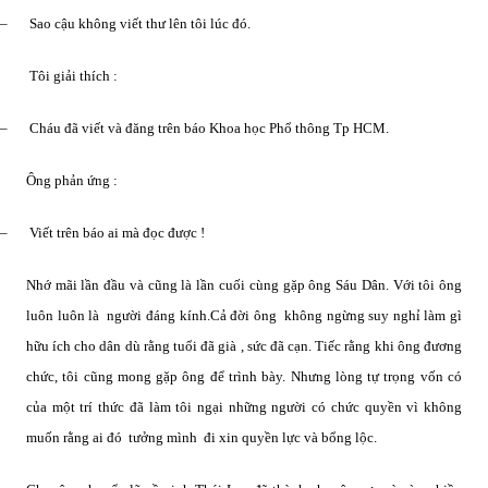
–
Sao cậu không viết thư lên tôi lúc đó.
Tôi giải thích :
–
Cháu đã viết và đăng trên báo Khoa học Phổ thông Tp HCM.
Ông phản ứng :
–
Viết trên báo ai mà đọc được !
Nhớ mãi lần đầu và cũng là lần cuối cùng gặp ông Sáu Dân. Với tôi ông
luôn luôn là
người đáng kính.Cả đời ông
không ngừng suy nghỉ làm gì
hữu ích cho dân dù rằng tuổi đã già , sức đã cạn. Tiếc rằng khi ông đương
chức, tôi cũng mong gặp ông để trình bày. Nhưng lòng tự trọng vốn có
của một trí thức đã làm tôi ngại những người có chức quyền vì không
muốn rằng ai đó
tưởng mình
đi xin quyền lực và bổng lộc.