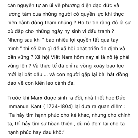
căn nguyên tự an ủi về phương diện đạo đức và
lương tâm của những người có quyền lực khi thực
hiện hành động tham nhũng ? Họ tự tin rằng đó là sự
bù đắp cho những ngày hy sinh vì đấu tranh ?
Nhưng sau khi ” bao nhiêu lợi quyền tất qua tay
mình ” thì sẽ làm gì để xã hội phát triển ổn định và
bền vững ? Xã hội Việt Nam hôm nay ai là nô lệ phải
vùng lên ? Và thực tế đã chỉ ra vòng xoáy bạo lực
mới lại bắt đầu … và con người gặp lại bài hát đồng
dao về con kiến leo cành đa.
Trước khi Marx được sinh ra đời, nhà triết học Đức
Immanuel Kant ( 1724-1804) lại đưa ra quan điểm :
“Ta hảy tìm hạnh phúc cho kẻ khác, nhưng cho chính
ta, thì hảy tìm sự hòan thiện , dù nó đem lại cho ta
hạnh phúc hay đau khổ.”