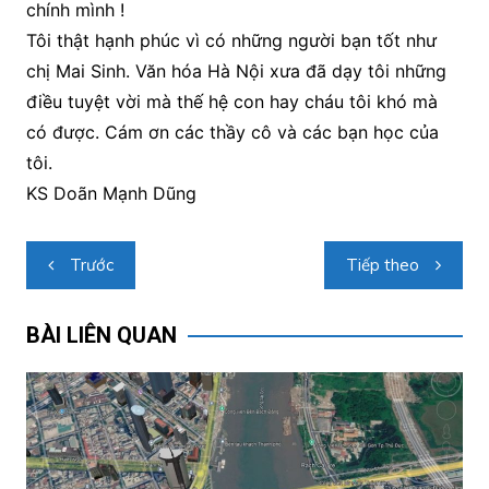
chính mình !
Tôi thật hạnh phúc vì có những người bạn tốt như
chị Mai Sinh. Văn hóa Hà Nội xưa đã dạy tôi những
điều tuyệt vời mà thế hệ con hay cháu tôi khó mà
có được. Cám ơn các thầy cô và các bạn học của
tôi.
KS Doãn Mạnh Dũng
Điều
Trước
Tiếp theo
hướng
bài
BÀI LIÊN QUAN
viết