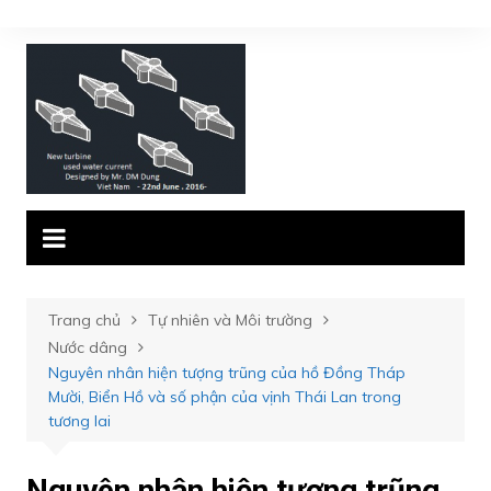
Chuyển
đến
phần
nội
dung
Trang chủ
Tự nhiên và Môi trường
Nước dâng
Nguyên nhân hiện tượng trũng của hồ Đồng Tháp
Mười, Biển Hồ và số phận của vịnh Thái Lan trong
tương lai
Nguyên nhân hiện tượng trũng