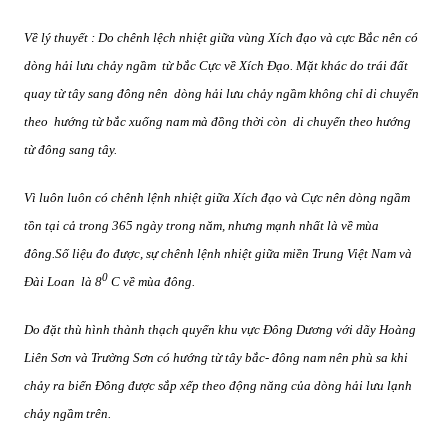
Về lý thuyết : Do chênh lệch nhiệt giữa vùng Xích đạo và cực Bắc nên có
dòng hải lưu chảy ngầm
từ bắc Cực về Xích Đạo. Mặt khác do trái đất
quay từ tây sang đông nên
dòng hải lưu chảy ngầm không chỉ di chuyển
theo
hướng từ bắc xuống nam mà đồng thời còn
di chuyển theo hướng
từ đông sang tây.
Vì luôn luôn có chênh lệnh nhiệt giữa Xích đạo và Cực nên dòng ngầm
tồn tại cả trong 365 ngày trong năm, nhưng mạnh nhất là về mùa
đông.Số liệu đo được, sự chênh lệnh nhiệt giữa miền Trung Việt Nam và
0
Đài Loan
là 8
C về mùa đông.
Do đặt thù hình thành thạch quyển khu vực Đông Dương với dãy Hoàng
Liên Sơn và Trường Sơn có hướng từ tây bắc- đông nam nên phù sa khi
chảy ra biển Đông được sắp xếp theo động năng của dòng hải lưu lạnh
chảy ngầm trên.