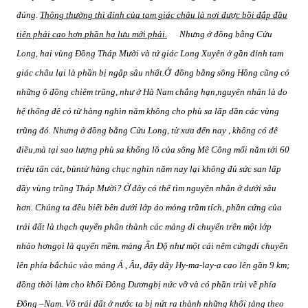
đúng.
Thông thường thì đỉnh của tam giác châu là nơi được bồi đắp đầu
tiên phải cao hơn phần hạ lưu mới phải.
Nhưng ở đồng bằng Cửu
Long, hai vùng Đồng Tháp Mười và tứ giác Long Xuyên ở gần đỉnh tam
giác châu lại là phần bị ngập sâu nhất.Ở
đồng bằng sông Hồng cũng có
những ô đồng chiêm trũng, như ở Hà Nam chẳng hạn,nguyên nhân là do
hệ thống đê có từ hàng nghìn năm không cho phù sa lấp dần các vùng
trũng đó. Nhưng ở đồng bằng Cửu Long, từ xưa đến nay , không có đê
điều,mà tại sao lượng phù sa khổng lồ của sông Mê Công mổi năm tới 60
triệu tấn cát, bùntừ hàng chục nghìn năm nay lại không đủ sức san lấp
đầy vùng trũng Tháp Mười? Ở đây có thể tìm nguyên nhân ở dưới sâu
hơn. Chúng ta đều biết bên dưới lớp áo mỏng trầm tích, phần cứng của
trái đất là thạch quyển phân thành các mảng di chuyển trên một lớp
nhảo hơngọi là quyển mềm. mảng Ấn Độ như một cái nêm cứngdi chuyển
lên phía bắchúc vào mảng Á , Âu, đẩy dãy Hy-ma-lay-a cao lên gần 9 km;
đồng thời làm cho khối Đông Dươngbị nức vỡ và có phần trùi về phía
Đông –Nam. Võ trái đất ở nước ta bị nứt ra thành những khối tảng theo