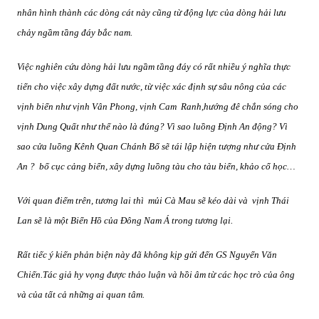
nhân hình thành các dòng cát này cũng từ động lực của dòng hải lưu
chảy ngầm tầng đáy bắc nam.
Việc nghiên cứu dòng hải lưu ngầm tầng đáy có rất nhiều ý nghĩa thực
tiển cho việc xây dựng đất nước, từ việc xác định sự sâu nông của các
vịnh biển như vịnh Vân Phong, vịnh Cam
Ranh,hướng đê chắn sóng cho
vịnh Dung Quất như thế nào là đúng? Vì sao luồng Định An động? Vì
sao cửa luồng Kênh Quan Chánh Bố sẽ tái lập hiện tượng như cửa Định
An ?
bố cục cảng biển, xây dựng luồng tàu cho tàu biển, khảo cổ học…
Với quan điểm trên, tương lai thì
mủi Cà Mau sẽ kéo dài và
vịnh Thái
Lan sẽ là một Biển Hồ của Đông Nam Á trong tương lại.
Rất tiếc ý kiến phản biện này đã không kịp gửi đến GS Nguyển Văn
Chiến.Tác giả hy vọng được thảo luận và hồi âm từ các học trò của ông
và của tất cả những ai quan tâm.