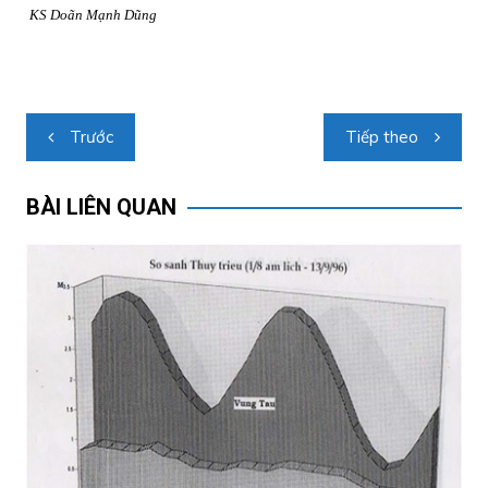
KS Doãn Mạnh Dũng
Điều
Trước
Tiếp theo
hướng
bài
BÀI LIÊN QUAN
viết