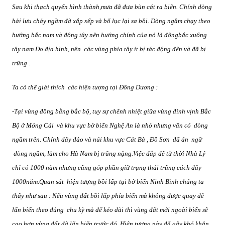
Sau khi thạch quyển hình thành,mưa đã đưa bùn cát ra biển. Chính dòng
hải lưu chảy ngầm đã xắp xếp và bố lục lại sa bồi. Dòng ngầm chạy theo
hướng bắc nam và đông tây nên hướng chính của nó là đôngbắc xuống
tây nam.Do địa hình, nên
các vùng phía tây ít bị tác động đến và đã bị
trũng .
Ta có thể giải thích
các hiện tượng tại Đông Dương :
-Tại vùng đồng bằng bắc bộ, tuy sự chênh nhiệt giữa vùng đỉnh vịnh Bắc
Bộ ở Móng Cái
và khu vực bờ biển Nghệ An là nhỏ nhưng vẩn có
dòng
ngầm trên. Chính dãy đảo và núi khu vực Cát Bà , Đồ Sơn
đã án
ngữ
dòng ngầm, làm cho Hà Nam bị trũng nặng.Việc đắp đê từ thời Nhà Lý
chỉ có 1000 năm nhưng cũng góp phần giữ trạng thái trũng cách đây
1000năm.Quan sát
hiện tượng bồi lấp tại bờ biển Ninh Bình chúng ta
thấy như sau : Nếu vùng đất bồi lấp phía biển mà không được quay đê
lấn biển theo đúng
chu kỳ mà để kéo dài thì vùng đất mới ngoài biển sẽ
cao hơn vùng đất đã lấn biển trước đó. Hiện tượng này đã gây khó khăn