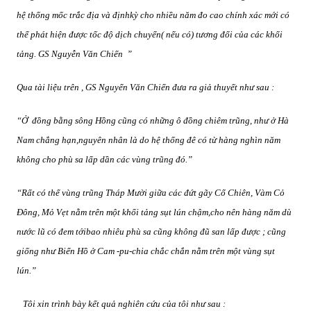
hệ thống mốc trắc địa và địnhkỳ cho nhiều năm đo cao chính xác mới có
thể phát hiện được tốc độ dịch chuyển( nếu có) tương đối của các khối
tảng. GS Nguyễn Văn Chiến
”
Qua tài liệu trên , GS Nguyển Văn Chiến đưa ra giả thuyết như sau :
“Ở
đồng bằng sông Hồng cũng có những ô đồng chiêm trũng, như ở Hà
Nam chẳng hạn,nguyên nhân là do hệ thống đê có từ hàng nghìn năm
không cho phù sa lấp dần các vùng trũng đó.”
“Rất có thể vùng trũng Tháp Mười giữa các đứt gãy Cổ Chiên, Vàm Cỏ
Đông, Mỏ Vẹt nằm trên một khối tảng sụt lún chậm,cho nên hàng năm dù
nước lũ có đem tớibao nhiêu phù sa cũng không đũ san lấp được ; cũng
giống như Biển Hồ ở Cam -pu-chia chắc chắn nằm trên một vùng sụt
lún.”
Tôi xin trình bày kết quả nghiên cứu của tôi như sau :