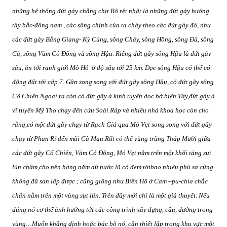
những hệ thống đứt gảy chằng chịt.Rõ rệt nhất là những đứt gảy hướng
tây bắc-đông nam , các sông chính của ta chảy theo các đứt gảy đó, như
các đứt gảy Bằng Giang- Kỳ Cùng, sông Chảy, sông Hồng, sông Đà, sông
Cả, sông Vàm Cỏ Đông và sông Hậu. Riêng đứt gãy sông Hậu là đứt gảy
sâu, ăn tới ranh giới Mô Hô
ở độ sâu tới 25 km. Dọc sông Hậu có thể có
động đất tới cấp 7. Gần song song với đứt gãy sông Hậu, có đứt gãy sông
Cổ Chiên.Ngoài ra còn có đứt gãy á kinh tuyến dọc bờ biển Tây,đứt gảy á
vĩ tuyến Mỹ Tho chạy đến cửu Soài Ráp và nhiều nhà khoa học còn cho
rằng,có một dứt gãy chạy từ Rạch Giá qua Mỏ Vẹt song song với đứt gãy
chạy từ Phan Rí đến mũi Cà Mau.Rất có thể vùng trũng Tháp Mười giữa
các đứt gãy Cổ Chiên, Vàm Cỏ Đông, Mỏ Vẹt nằm trên một khối tảng sụt
lún chậm,cho nên hàng năm dù nước lũ có đem tớibao nhiêu phù sa cũng
không đũ san lấp được ; cũng giống như Biển Hồ ở Cam –pu-chia chắc
chắn nằm trên một vùng sụt lún. Trên đây mới chỉ là một giả thuyết. Nếu
đúng nó cơ thể ảnh hưởng tới các công trình xây dựng, cầu, đường trong
vùng…Muốn khẳng định hoặc bác bõ nó, cần thiết lập trong khu vực một