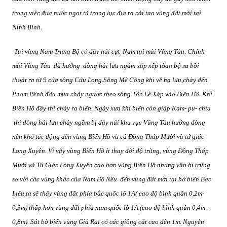
trong việc đưa nước ngọt từ trong lục địa ra cải tạo vùng đất mới tại
Ninh Bình.
-Tại vùng Nam Trung Bộ có dảy núi cực Nam tại mủi Vũng Tàu. Chính
mủi Vũng Tàu
đã hướng
dòng hải lưu ngầm xắp xếp tòan bộ sa bồi
thoát ra từ 9 cửa sông Cửu Long.Sông Mê Công khi về hạ lưu,chảy đến
Pnom Pênh đầu mùa chảy ngược theo sông Tôn Lê Xáp vào Biển Hồ. Khi
Biển Hồ đầy thì chảy ra biển. Ngày xưa khi biển còn giáp Kam- pu- chia
thì dòng hải lưu chảy ngầm bị dảy núi khu vục Vũng Tàu hướng dòng
nên khó tác động đến vùng Biển Hồ và cả Đồng Tháp Mười và tứ giác
Long Xuyên. Vì vậy vùng Biển Hồ ít thay đổi độ trũng, vùng Đồng Tháp
Mười và Tứ Giác Long Xuyên cao hơn vùng Biển Hồ nhưng vẩn bị trũng
so với các vùng khác của Nam Bộ.Nếu
đến vùng đất mới tại bờ biển Bạc
Liêu,ta sẽ thấy vùng đất phía bắc quốc lộ 1A( cao độ bình quân 0,2m-
0,3m) thấp hơn vùng đất phía nam quốc lộ 1A (cao độ bình quân 0,4m-
0,8m). Sát bờ biển vùng Giá Rai có các giồng cát cao đến 1m. Nguyên