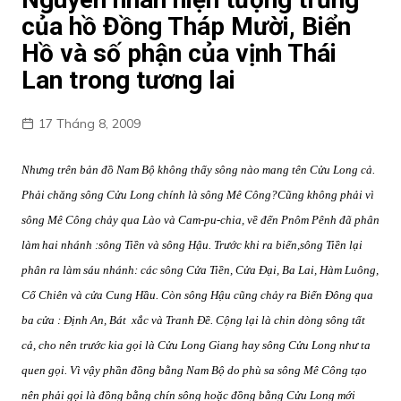
của hồ Đồng Tháp Mười, Biển
Hồ và số phận của vịnh Thái
Lan trong tương lai
17 Tháng 8, 2009
Nhưng trên bản đồ Nam Bộ không thấy sông nào mang tên Cửu Long cả.
Phải chăng sông Cửu Long chính là sông Mê Công?Cũng không phải vì
sông Mê Công chảy qua Lào và Cam-pu-chia, về đến Pnôm Pênh đã phân
làm hai nhánh :sông Tiền và sông Hậu. Trước khi ra biển,sông Tiền lại
phân ra làm sáu nhánh: các sông Cửa Tiền, Cửa Đại, Ba Lai, Hàm Luông,
Cổ Chiên và cửa Cung Hầu. Còn sông Hậu cũng chảy ra Biển Đông qua
ba cửa : Định An, Bát
xắc và Tranh Đề. Cộng lại là chin dòng sông tất
cả, cho nên trước kia gọi là Cửu Long Giang hay sông Cửu Long như ta
quen gọi. Vì vậy phần đồng bằng Nam Bộ do phù sa sông Mê Công tạo
nên phải gọi là đồng bằng chín sông hoặc đồng bằng Cửu Long mới