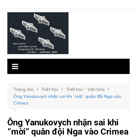
Chuyển
đến
phần
nội
dung
Trang chủ
Triêt học
Triết học - Văn hóa
Ông Yanukovych nhận sai khi “mời” quân đội Nga vào
Crimea
Ông Yanukovych nhận sai khi
“mời” quân đội Nga vào Crimea