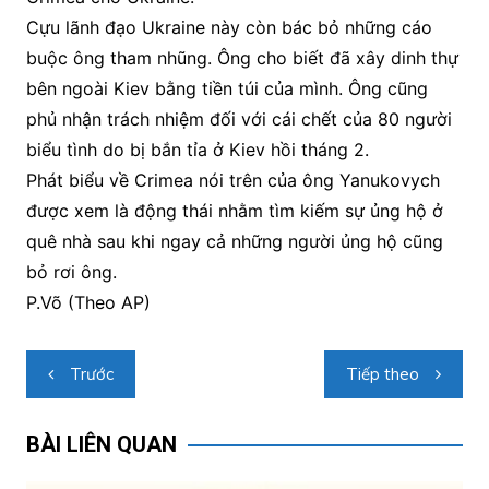
Cựu lãnh đạo Ukraine này còn bác bỏ những cáo
buộc ông tham nhũng. Ông cho biết đã xây dinh thự
bên ngoài Kiev bằng tiền túi của mình. Ông cũng
phủ nhận trách nhiệm đối với cái chết của 80 người
biểu tình do bị bắn tỉa ở Kiev hồi tháng 2.
Phát biểu về Crimea nói trên của ông Yanukovych
được xem là động thái nhằm tìm kiếm sự ủng hộ ở
quê nhà sau khi ngay cả những người ủng hộ cũng
bỏ rơi ông.
P.Võ (Theo AP)
Điều
Trước
Tiếp theo
hướng
bài
BÀI LIÊN QUAN
viết