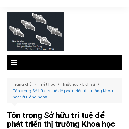
Chuyển
đến
phần
nội
dung
Trang chủ
Triêt học
Triết học - Lịch sử
Tôn trọng Sở hữu trí tuệ để phát triển thị trường Khoa
học và Công nghệ.
Tôn trọng Sở hữu trí tuệ để
phát triển thị trường Khoa học