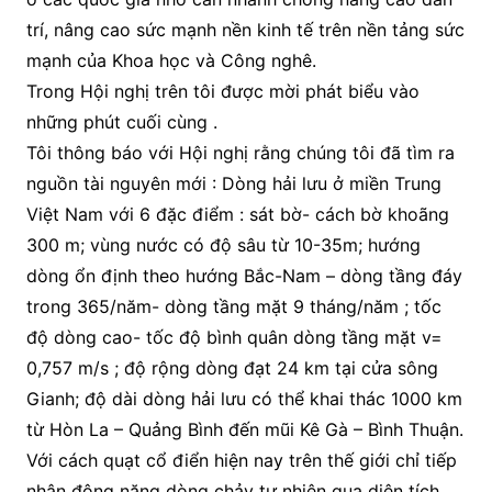
trí, nâng cao sức mạnh nền kinh tế trên nền tảng sức
mạnh của Khoa học và Công nghê.
Trong Hội nghị trên tôi được mời phát biểu vào
những phút cuối cùng .
Tôi thông báo với Hội nghị rằng chúng tôi đã tìm ra
nguồn tài nguyên mới : Dòng hải lưu ở miền Trung
Việt Nam với 6 đặc điểm : sát bờ- cách bờ khoãng
300 m; vùng nước có độ sâu từ 10-35m; hướng
dòng ổn định theo hướng Bắc-Nam – dòng tầng đáy
trong 365/năm- dòng tầng mặt 9 tháng/năm ; tốc
độ dòng cao- tốc độ bình quân dòng tầng mặt v=
0,757 m/s ; độ rộng dòng đạt 24 km tại cửa sông
Gianh; độ dài dòng hải lưu có thể khai thác 1000 km
từ Hòn La – Quảng Bình đến mũi Kê Gà – Bình Thuận.
Với cách quạt cổ điển hiện nay trên thế giới chỉ tiếp
nhận động năng dòng chảy tự nhiên qua diện tích