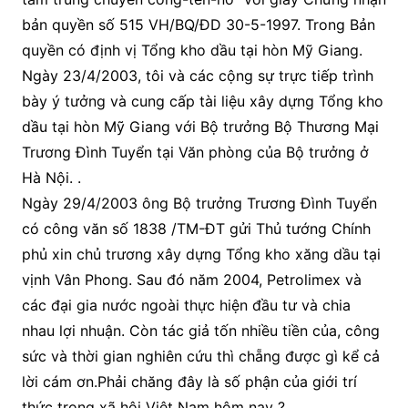
bản quyền số 515 VH/BQ/ĐD 30-5-1997. Trong Bản
quyền có định vị Tổng kho dầu tại hòn Mỹ Giang.
Ngày 23/4/2003, tôi và các cộng sự trực tiếp trình
bày ý tưởng và cung cấp tài liệu xây dựng Tổng kho
dầu tại hòn Mỹ Giang với Bộ trưởng Bộ Thương Mại
Trương Đình Tuyển tại Văn phòng của Bộ trưởng ở
Hà Nội. .
Ngày 29/4/2003 ông Bộ trưởng Trương Đình Tuyển
có công văn số 1838 /TM-ĐT gửi Thủ tướng Chính
phủ xin chủ trương xây dựng Tổng kho xăng dầu tại
vịnh Vân Phong. Sau đó năm 2004, Petrolimex và
các đại gia nước ngoài thực hiện đầu tư và chia
nhau lợi nhuận. Còn tác giả tốn nhiều tiền của, công
sức và thời gian nghiên cứu thì chẵng được gì kể cả
lời cám ơn.Phải chăng đây là số phận của giới trí
thức trong xã hội Việt Nam hôm nay ?