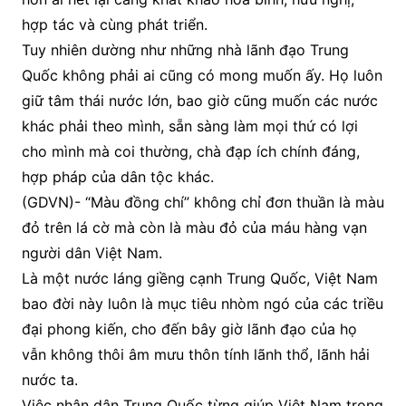
hợp tác và cùng phát triển.
Tuy nhiên dường như những nhà lãnh đạo Trung
Quốc không phải ai cũng có mong muốn ấy. Họ luôn
giữ tâm thái nước lớn, bao giờ cũng muốn các nước
khác phải theo mình, sẵn sàng làm mọi thứ có lợi
cho mình mà coi thường, chà đạp ích chính đáng,
hợp pháp của dân tộc khác.
(GDVN)- “Màu đồng chí” không chỉ đơn thuần là màu
đỏ trên lá cờ mà còn là màu đỏ của máu hàng vạn
người dân Việt Nam.
Là một nước láng giềng cạnh Trung Quốc, Việt Nam
bao đời này luôn là mục tiêu nhòm ngó của các triều
đại phong kiến, cho đến bây giờ lãnh đạo của họ
vẫn không thôi âm mưu thôn tính lãnh thổ, lãnh hải
nước ta.
Việc nhân dân Trung Quốc từng giúp Việt Nam trong