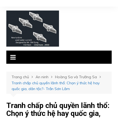
Chuyển
đến
phần
nội
dung
Trang chủ
An ninh
Hoàng Sa và Trường Sa
Tranh chấp chủ quyền lãnh thổ: Chọn ý thức hệ hay
quốc gia, dân tộc?- Trần Sơn Lâm
Tranh chấp chủ quyền lãnh thổ:
Chọn ý thức hệ hay quốc gia,