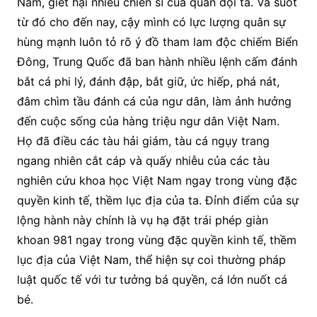
Nam, giết hại nhiều chiến sĩ của quân đội ta. Và suốt
từ đó cho đến nay, cậy mình có lực lượng quân sự
hùng mạnh luôn tỏ rõ ý đồ tham lam độc chiếm Biển
Đông, Trung Quốc đã ban hành nhiều lệnh cấm đánh
bắt cá phi lý, đánh đập, bắt giữ, ức hiếp, phá nát,
đâm chìm tầu đánh cá của ngư dân, làm ảnh hưởng
đến cuộc sống của hàng triệu ngư dân Việt Nam.
Họ đã điều các tàu hải giám, tàu cá ngụy trang
ngang nhiên cắt cáp và quấy nhiễu của các tàu
nghiên cứu khoa học Việt Nam ngay trong vùng đặc
quyền kinh tế, thềm lục địa của ta. Đỉnh điểm của sự
lộng hành này chính là vụ hạ đặt trái phép giàn
khoan 981 ngay trong vùng đặc quyền kinh tế, thềm
lục địa của Việt Nam, thể hiện sự coi thường pháp
luật quốc tế với tư tưởng bá quyền, cá lớn nuốt cá
bé.