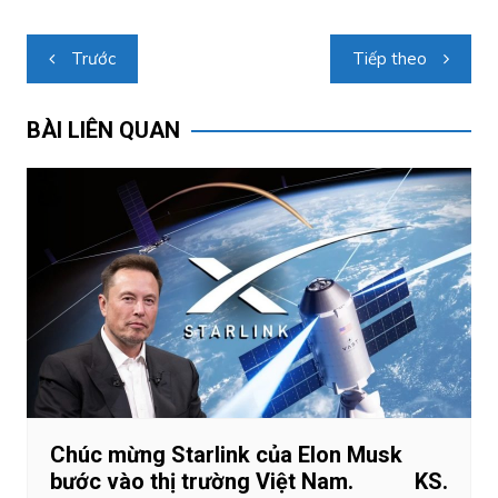
Điều
Trước
Tiếp theo
hướng
bài
BÀI LIÊN QUAN
viết
Chúc mừng Starlink của Elon Musk
bước vào thị trường Việt Nam. KS.