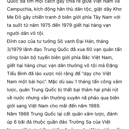
Quốc đã tìm mọi cách gây chia rẽ giữa Việt Nam và
Campuchia, kích động hằn thù dân tộc, giật dây Khơ
Me Đỏ gây chiến tranh ở biên giới phía Tây Nam với
ta suốt từ năm 1975 đến 1979 giết hại hàng vạn
người dân vô tội.
Đỉnh cao của tư tưởng Sô vanh Đại Hán, tháng
3/1979 lãnh đạo Trung Quốc đã xua 60 vạn quân tấn
công toàn bộ tuyến biên giới phía Bắc Việt Nam,
giết hại hàng chục vạn dân thường vô tội mà Đặng
Tiểu Bình đã láo xược nói rằng để “dạy cho Việt
Nam một bài học”. Mặc dù sau 1 tháng tấn công xâm
lược, quân Trung Quốc bị thất bại thảm hại phải rút
về nước nhưng vẫn thường xuyên nã pháo qua biên
giới sang Việt Nam cho mãi đến năm 1989.
Năm 1988 Trung Quốc lại cất quân xâm lược, đánh
úp 6 bãi đá thuộc quần đảo Trường Sa của Việt