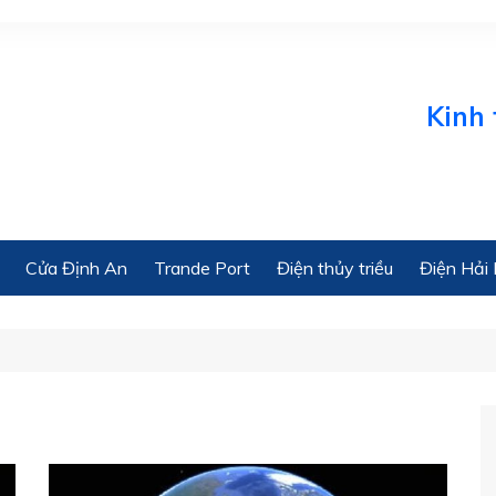
Kinh tế 
Cửa Định An
Trande Port
Điện thủy triều
Điện Hải 