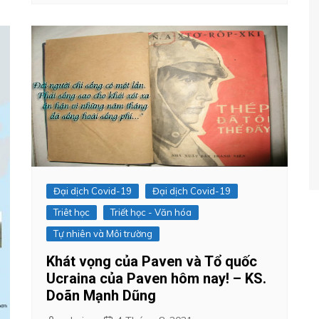
Đại dịch Covid-19
Đại dịch Covid-19
Triêt học
Triết học - Văn hóa
Tự nhiên và Môi trường
Khát vọng của Paven và Tổ quốc
Ucraina của Paven hôm nay! – KS.
Doãn Mạnh Dũng