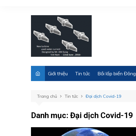
Chuyển
đến
phần
nội
dung
Giới thiệu
Tin tức
Bồi lấp biển Đông
Trang chủ
Tin tức
Đại dịch Covid-19
Danh mục:
Đại dịch Covid-19