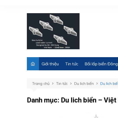
Chuyển
đến
phần
nội
dung
Giới thiệu
Tin tức
Bồi lấp biển Đông
Trang chủ
Tin tức
Du lich biển
Du lich bi
Danh mục:
Du lich biển – Việ