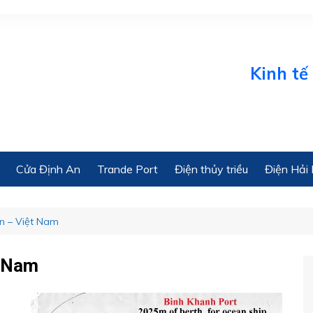
Kinh tế biển 
Cửa Định An
Trande Port
Điện thủy triều
Điện Hải 
ển – Việt Nam
t Nam