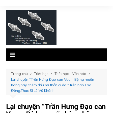
Chuyển
đến
phần
nội
dung
Trang chủ
Triêt học
Triết học - Văn hóa
Lại chuyện “Trần Hưng Đạo can Vua – Bệ hạ muốn
hàng hãy chém đầu hạ thần đi đã “ trên báo Lao
Động.Thạc Sĩ Lê Vũ Khánh
Lại chuyện “Trần Hưng Đạo can