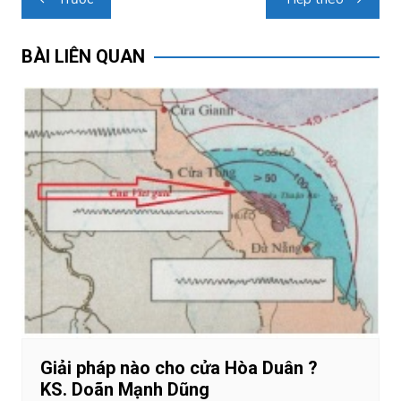
hướng
bài
BÀI LIÊN QUAN
viết
Giải pháp nào cho cửa Hòa Duân ?
KS. Doãn Mạnh Dũng