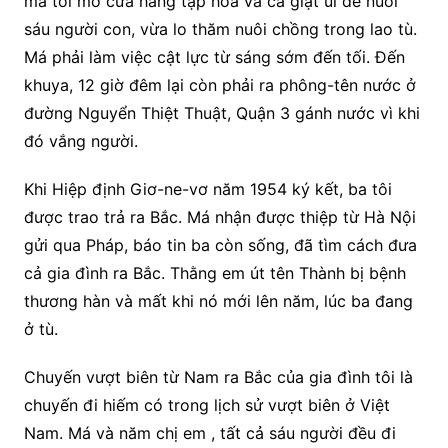
má tôi mở cửa hàng tạp hóa và cả giặt ủi để nuôi
sáu người con, vừa lo thăm nuôi chồng trong lao tù.
Má phải làm việc cật lực từ sáng sớm đến tối. Đến
khuya, 12 giờ đêm lại còn phải ra phông-tên nước ở
đường Nguyển Thiệt Thuật, Quận 3 gánh nước vì khi
đó vắng người.
Khi Hiệp định Giơ-ne-vơ năm 1954 ký kết, ba tôi
được trao trả ra Bắc. Má nhận được thiệp từ Hà Nội
gửi qua Pháp, báo tin ba còn sống, đã tìm cách đưa
cả gia đình ra Bắc. Thằng em út tên Thành bị bệnh
thương hàn và mất khi nó mới lên năm, lúc ba đang
ở tù.
Chuyến vượt biên từ Nam ra Bắc của gia đình tôi là
chuyến đi hiếm có trong lịch sử vượt biên ở Việt
Nam. Má và năm chị em , tất cả sáu người đều đi