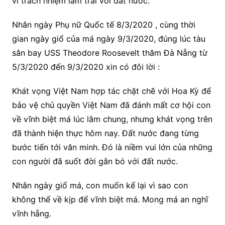
vì trách nhiệm làm trai với đất nước.
Nhân ngày Phụ nữ Quốc tế 8/3/2020 , cùng thời
gian ngày giổ của má ngày 9/3/2020, đúng lúc tàu
sân bay USS Theodore Roosevelt thăm Đà Nẵng từ
5/3/2020 đến 9/3/2020 xin có đôi lời :
Khát vọng Việt Nam hợp tác chặt chẽ với Hoa Kỳ để
bảo vệ chủ quyền Việt Nam đã đánh mất cơ hội con
về vĩnh biệt má lúc lâm chung, nhưng khát vọng trên
đã thành hiện thực hôm nay. Đất nước đang từng
bước tiến tới văn minh. Đó là niềm vui lớn của những
con người đã suốt đời gắn bó với đất nước.
Nhân ngày giổ má, con muốn kể lại vì sao con
không thể về kịp để vĩnh biệt má. Mong má an nghĩ
vĩnh hẵng.