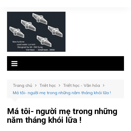
Chuyển
đến
phần
nội
dung
Trang chủ
Triêt học
Triết học - Văn hóa
Má tôi- người mẹ trong những năm tháng khói lữa !
Má tôi- người mẹ trong những
năm tháng khói lữa !