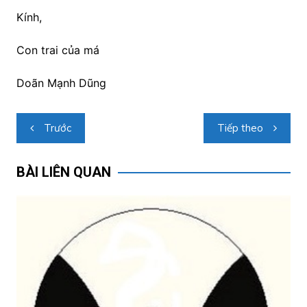
Kính,
Con trai của má
Doãn Mạnh Dũng
Điều
Trước
Tiếp theo
hướng
bài
BÀI LIÊN QUAN
viết