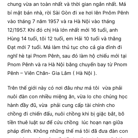
chung vừa an toàn nhất và thời gian ngắn nhất. Má
bí mật bán nhà, rời Sài Gòn đi xe hơi lên Pnôm Pênh
vào tháng 7 năm 1957 và ra Hà Nội vào tháng
12/1957. Khi đó chị Hà lớn nhất mới 16 tuổi, anh
Hùng 14 tuổi, tôi 12 tuổi, em Hải 10 tuổi và thằng
Đạt mới 7 tuổi. Má làm thủ tục cho cả gia đình đi
nghĩ hè tại Pnom Pênh, sau đó làm hộ chiếu mới tại
Pnom Pênh và ra Hà Nội bằng chuyến bay từ Pnom
Pênh – Viên Chăn- Gia Lâm ( Hà Nội ).
Trên thế giới này có nơi đâu như má tôi vừa phải
nuôi đàn con nhiều miệng ăn, vừa lo cho chúng học
hành đầy đũ, vừa phải cung cấp tài chính cho
chồng đi chiến đấu, nuôi chồng khi bị giặc bắt, bõ
tiền thuê luật sư để cứu chồng lúc hoạn nạn giữa
pháp đình. Không những thế má tôi đã đưa đàn con