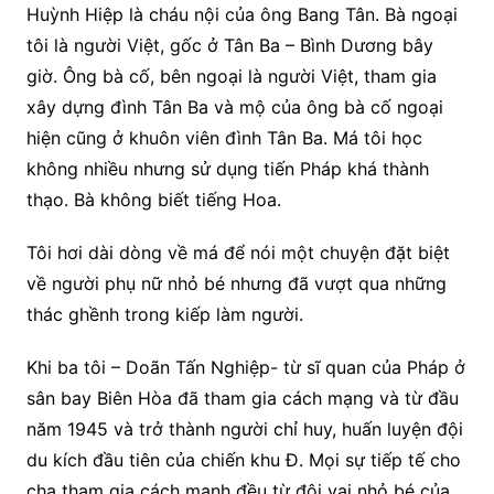
Huỳnh Hiệp là cháu nội của ông Bang Tân. Bà ngoại
tôi là người Việt, gốc ở Tân Ba – Bình Dương bây
giờ. Ông bà cố, bên ngoại là người Việt, tham gia
xây dựng đình Tân Ba và mộ của ông bà cố ngoại
hiện cũng ở khuôn viên đình Tân Ba. Má tôi học
không nhiều nhưng sử dụng tiến Pháp khá thành
thạo. Bà không biết tiếng Hoa.
Tôi hơi dài dòng về má để nói một chuyện đặt biệt
về người phụ nữ nhỏ bé nhưng đã vượt qua những
thác ghềnh trong kiếp làm người.
Khi ba tôi – Doãn Tấn Nghiệp- từ sĩ quan của Pháp ở
sân bay Biên Hòa đã tham gia cách mạng và từ đầu
năm 1945 và trở thành người chỉ huy, huấn luyện đội
du kích đầu tiên của chiến khu Đ. Mọi sự tiếp tế cho
cha tham gia cách mạnh đều từ đôi vai nhỏ bé của