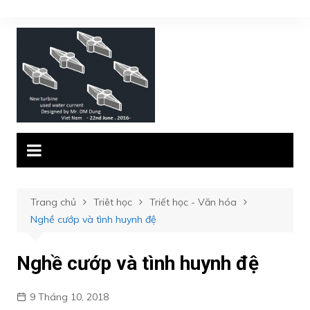
Chuyển
đến
phần
nội
dung
Trang chủ
Triêt học
Triết học - Văn hóa
Nghề cướp và tình huynh đệ
Nghề cướp và tình huynh đệ
9 Tháng 10, 2018