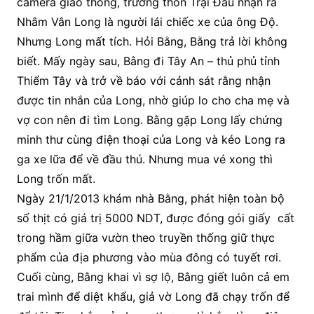
camera giao thông, trưởng thôn Trại Đầu nhận ra
Nhâm Vân Long là người lái chiếc xe của ông Độ.
Nhưng Long mất tích. Hỏi Bằng, Bằng trả lời không
biết. Mấy ngày sau, Bằng đi Tây An – thủ phủ tỉnh
Thiểm Tây và trở về báo với cảnh sát rằng nhận
được tin nhắn của Long, nhờ giúp lo cho cha mẹ và
vợ con nên đi tìm Long. Bằng gặp Long lấy chứng
minh thư cùng điện thoại của Long và kéo Long ra
ga xe lữa để về đầu thú. Nhưng mua vé xong thì
Long trốn mất.
Ngày 21/1/2013 khám nhà Bằng, phát hiện toàn bộ
số thịt có giá trị 5000 NDT, được đóng gói giấy cất
trong hầm giữa vườn theo truyền thống giữ thực
phẩm của địa phương vào mùa đông có tuyết rơi.
Cuối cùng, Bằng khai vì sợ lộ, Bằng giết luôn cả em
trai mình để diệt khẩu, giả vờ Long đã chạy trốn để