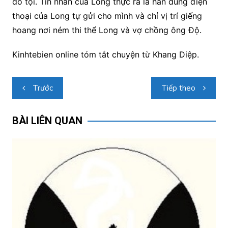
đổ tội. Tin nhắn của Long thực ra là hắn dùng điện
thoại của Long tự gửi cho mình và chỉ vị trí giếng
hoang nơi ném thi thể Long và vợ chồng ông Độ.
Kinhtebien online tóm tắt chuyện từ Khang Diệp.
Điều
Trước
Tiếp theo
hướng
bài
BÀI LIÊN QUAN
viết