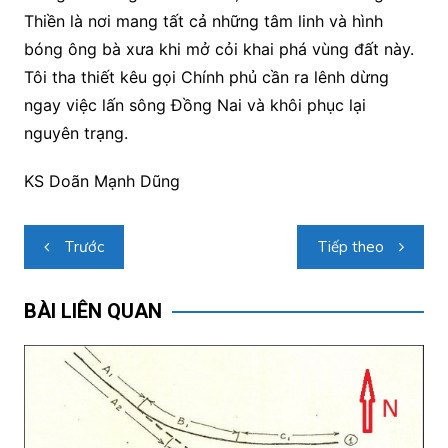
Thiền là nơi mang tất cả những tâm linh và hình
bóng ông bà xưa khi mở cỏi khai phá vùng đất này.
Tôi tha thiết kêu gọi Chính phủ cần ra lênh dừng
ngay việc lấn sông Đồng Nai và khôi phục lại
nguyên trạng.
KS Doãn Mạnh Dũng
Điều
Trước
Tiếp theo
hướng
bài
BÀI LIÊN QUAN
viết