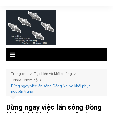
Chuyển
đến
phần
nội
dung
Trang chủ
Tự nhiên và Môi trường
TN&MT Nam bộ
Dừng ngay việc lấn sông Đồng Nai và khôi phục
nguyên trạng
Dừng ngay việc lấn sông Đồng