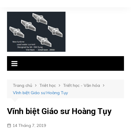
Chuyển
đến
phần
nội
dung
Trang chủ
Triêt học
Triết học - Văn hóa
Vĩnh biệt Giáo sư Hoàng Tụy
Vĩnh biệt Giáo sư Hoàng Tụy
14 Tháng 7, 2019