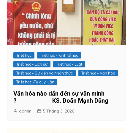
Triêt học
Triết học - Kinh tế học
Triết học - Lịch sử
Triết học - Luật
Triết học - Sự kiện và nhận thức
Triết học - Văn hóa
Triêt học -Tư duy luận
Văn hóa nào dẩn đến sự văn minh
? KS. Doãn Mạnh Dũng
admin
5 Tháng 3, 2026