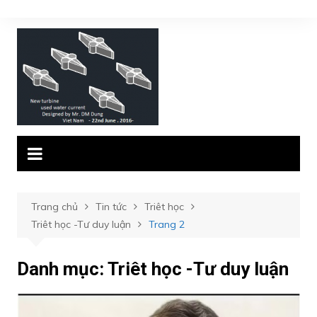
Chuyển
đến
phần
nội
dung
Trang chủ
Tin tức
Triêt học
Triêt học -Tư duy luận
Trang 2
Danh mục:
Triêt học -Tư duy luận