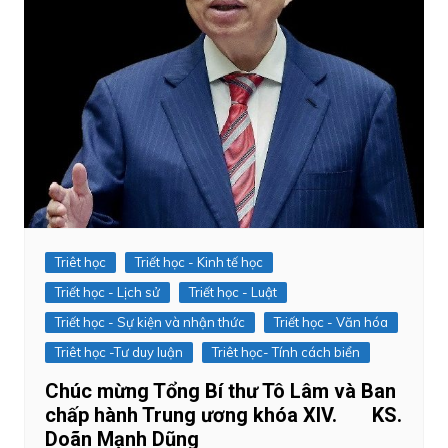
Triêt học
Triết học - Kinh tế học
Triết học - Lịch sử
Triết học - Luật
Triết học - Sự kiện và nhận thức
Triết học - Văn hóa
Triêt học -Tư duy luận
Triêt học- Tính cách biển
Chúc mừng Tổng Bí thư Tô Lâm và Ban
chấp hành Trung ương khóa XIV. KS.
Doãn Mạnh Dũng