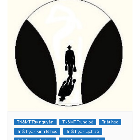
TN&MT Tây nguyên
TN&MT Trung bộ
Triêt học
Triết học - Kinh tế học
Triết học - Lịch sử