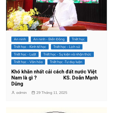
An ninh
An ninh - Biển Đông
Triêt học
Triết học - Kinh tế học
Triết học - Lịch sử
Triết học - Luật
Triết học - Sự kiện và nhận thức
Triết học - Văn hóa
Triêt học -Tư duy luận
Khó khăn nhất cải cách đất nước Việt
Nam là gì ? KS. Doãn Mạnh
Dũng
admin
29 Tháng 11, 2025