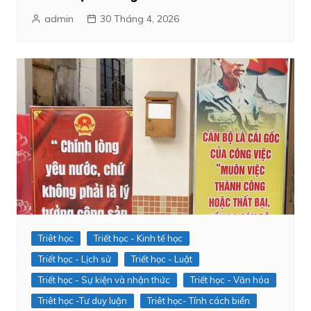
admin
30 Tháng 4, 2026
Triêt học
Triết học - Kinh tế học
Triết học - Lịch sử
Triết học - Luật
Triết học - Sự kiện và nhận thức
Triết học - Văn hóa
Triêt học -Tư duy luận
Triêt học- Tính cách biển