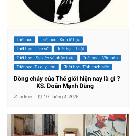
Triêt học
Triết học - Kinh tế học
Triết học - Lịch sử
Triết học - Luật
Triết học - Sự kiện và nhận thức
Triết học - Văn hóa
Triêt học -Tư duy luận
Triêt học- Tính cách biển
Dòng chảy của Thế giới hiện nay là gì ?
KS. Doãn Mạnh Dũng
admin
10 Tháng 4, 2026