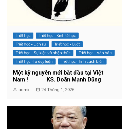
Triêt học
Triết học - Kinh tế học
Triết học - Lịch sử
Triết học - Luật
Triết học - Sự kiện và nhận thức
Triết học - Văn hóa
Triêt học -Tư duy luận
Triêt học- Tính cách biển
Một kỹ nguyên mới bắt đầu tại Việt
Nam ! KS. Doãn Mạnh Dũng
admin
24 Tháng 1, 2026