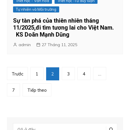
Triết học - Văn hóa
Triêt học -Tư duy luận
Tự nhiên và Môi trường
Sự tàn phá của thiên nhiên tháng
11/2025,đi tìm tương lai cho Việt Nam.
KS Doãn Mạnh Dũng
admin
27 Tháng 11, 2025
Phân
Trước
1
2
3
4
…
trang
bài
7
Tiếp theo
viết