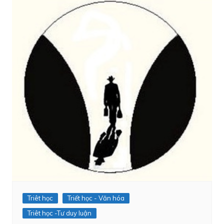
Triêt học
Triết học - Văn hóa
Triêt học -Tư duy luận