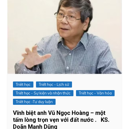
Triêt học
Triết học - Lịch sử
Triết học - Sự kiện và nhận thức
Triết học - Văn hóa
Triêt học -Tư duy luận
Vĩnh biệt anh Vũ Ngọc Hoàng – một
tấm lòng trọn vẹn với đất nước . KS.
Doãn Mạnh Dũng