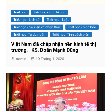
Triêt học
Triết học - Kinh tế học
Triết học - Lịch sử
Triết học - Luật
Triết học - Sự kiện và nhận thức
Triết học - Văn hóa
Triêt học -Tư duy luận
Triêt học- Tính cách biển
Việt Nam đã chấp nhận nền kinh tế thị
trường. KS. Doãn Mạnh Dũng
admin
10 Tháng 1, 2026